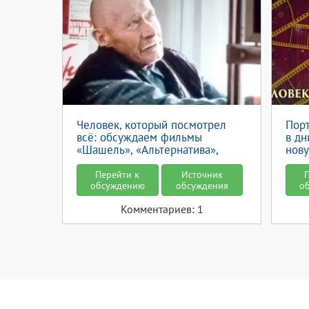
Человек, который посмотрел
Порт
всё: обсуждаем фильмы
в дн
«Шашель», «Альтернатива»,
нову
«Харах оды», «Куратор»
кото
Перейти к
Источник
обсуждению
обсуждения
о
Комментариев: 1