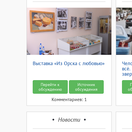
Выставка «Из Орска с любовью»
Чело
всё
звер
Перейти к
Источник
обсуждению
обсуждения
о
Комментариев: 1
Новости