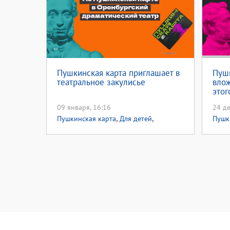
Пушкинская карта приглашает в
Пушк
театральное закулисье
влож
этог
сле
09 января, 16:16
24 де
,
,
Пушкинская карта
Для детей
Пушк
,
Экскурсии
Национальный проект
проек
культура