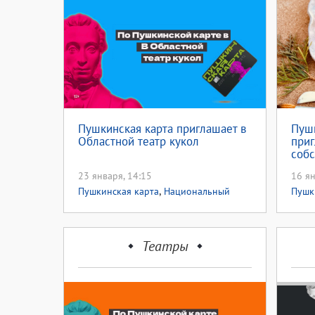
Пушкинская карта приглашает в
Пушк
Областной театр кукол
приг
собс
23 января, 14:15
16 ян
,
Пушкинская карта
Национальный
Пушк
проект культура
Наци
Театры