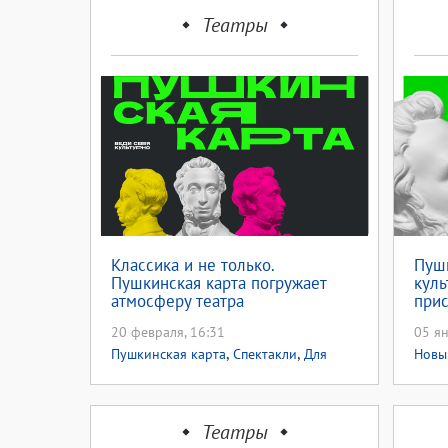
Театры
Классика и не только.
Пушк
Пушкинская карта погружает
кул
атмосферу театра
прис
всер
20 февраля, 16:31
05 ян
роди
,
,
конц
Пушкинская карта
Спектакли
Для
Новы
детей
Акци
Театры