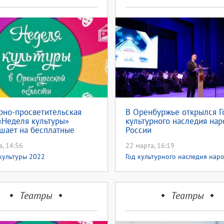
рно-просветительская
В Оренбуржье открылся Г
«Неделя культуры»
культурного наследия нар
шает на бесплатные
России
рты
а, 14:56
22 марта, 16:19
культуры 2022
Год культурного наследия нар
,
России
Неделя культуры 2022
Театры
Театры