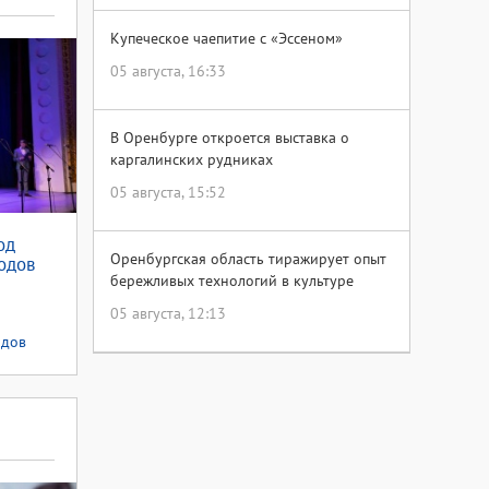
Купеческое чаепитие с «Эссеном»
05 августа, 16:33
В Оренбурге откроется выставка о
каргалинских рудниках
05 августа, 15:52
од
Оренбургская область тиражирует опыт
одов
бережливых технологий в культуре
05 августа, 12:13
одов