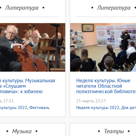
Литература
Литература
 культуры. Музыкальная
Неделя культуры. Юные
а «Слушаем
читатели Областной
повича»: к юбилею
полиэтнической библиоте
о
познакомились с героиче
а, 17:11
25 марта, 22:27
эпосом народов Оренбур
,
,
культуры 2022
Фестиваль
Неделя культуры 2022
Для де
,
ва Ростроповича 2022
95-
культурного наследия народов
стислава Ростроповича
Музыка
Театры