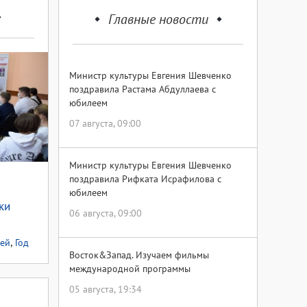
Главные новости
Министр культуры Евгения Шевченко
поздравила Растама Абдуллаева с
юбилеем
07 августа, 09:00
Министр культуры Евгения Шевченко
поздравила Рифката Исрафилова с
юбилеем
ки
06 августа, 09:00
ским
жья
,
тей
Год
Восток&Запад. Изучаем фильмы
 России
международной программы
05 августа, 19:34