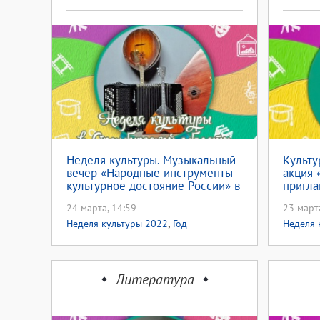
Неделя культуры. Музыкальный
Культу
вечер «Народные инструменты -
акция 
культурное достояние России» в
пригла
Областной библиотеке Крупской
конце
24 марта, 14:59
23 март
,
Неделя культуры 2022
Год
Неделя 
культурного наследия народов России
Литература