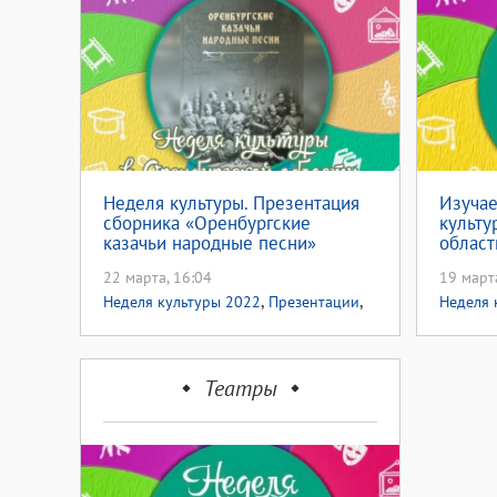
Неделя культуры. Презентация
Изуча
сборника «Оренбургские
культу
казачьи народные песни»
област
22 марта, 16:04
19 март
,
,
Неделя культуры 2022
Презентации
Неделя 
,
Народная музыка
Год культурного
,
наследия народов России
Патриотическое воспитание
Театры