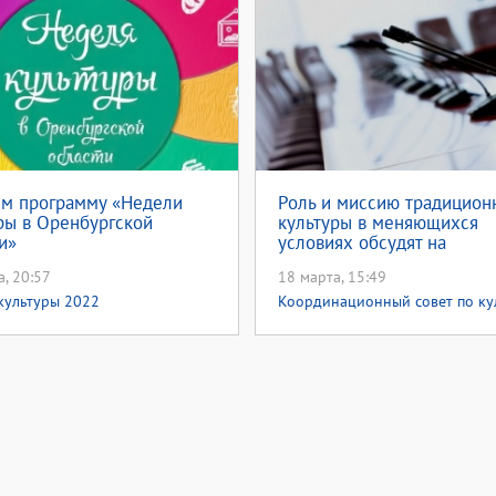
ем программу «Недели
Роль и миссию традицион
ры в Оренбургской
культуры в меняющихся
и»
условиях обсудят на
Координационном совете
а, 20:57
18 марта, 15:49
министерстве культуры о
культуры 2022
Координационный совет по ку
Неделя культуры 2022