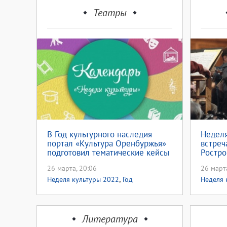
Театры
В Год культурного наследия
Неделя
портал «Культура Оренбуржья»
встреч
подготовил тематические кейсы
Ростро
маэстр
26 марта, 20:06
26 март
,
Неделя культуры 2022
Год
Неделя 
культурного наследия народов России
Мстисла
летие М
Литература