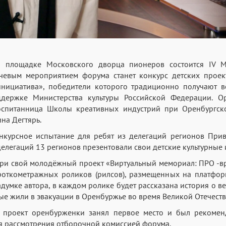
а площадке Московского дворца пионеров состоится IV 
чевым мероприятием форума станет конкурс детских проек
 инициатива», победители которого традиционно получают в
держке Министерства культуры Российской Федерации. Ор
воспитанница Школы креативных индустрий при Оренбургск
ина Дегтярь.
курсное испытание для ребят из делегаций регионов При
делегаций 13 регионов презентовали свои детские культурные
ри свой молодёжный проект «Виртуальный мемориал: ПРО -вр
ороткометражных роликов (рилсов), размещенных на платфор
адумке автора, в каждом ролике будет рассказана история о в
орые жили в эвакуации в Оренбуржье во время Великой Отечест
я проект оренбурженки занял первое место и был рекомен
я рассмотрения отборочной комиссией форума.