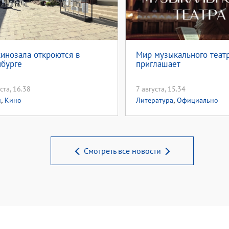
кинозала откроются в
Мир музыкального теат
бурге
приглашает
ста, 16.38
7 августа, 15.34
,
,
и
Кино
Литература
Официально
Смотреть все новости