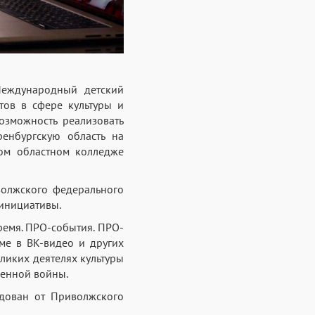
Международный детский
тов в сфере культуры и
озможность реализовать
енбургскую область на
ом областном колледже
волжского федерального
 инициативы.
емя. ПРО-события. ПРО-
ме в ВК-видео и других
еликих деятелях культуры
венной войны.
дован от Приволжского