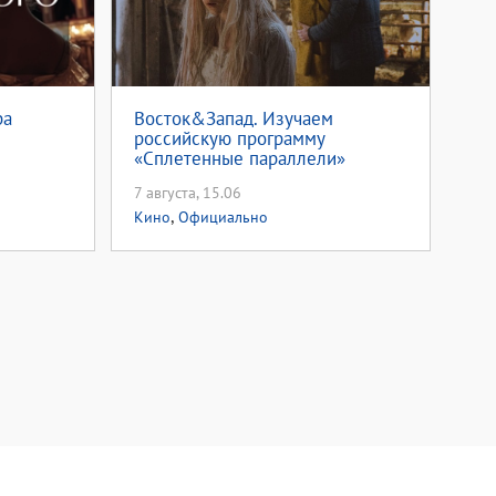
ра
Восток&Запад. Изучаем
российскую программу
«Сплетенные параллели»
7 августа, 15.06
,
Кино
Официально