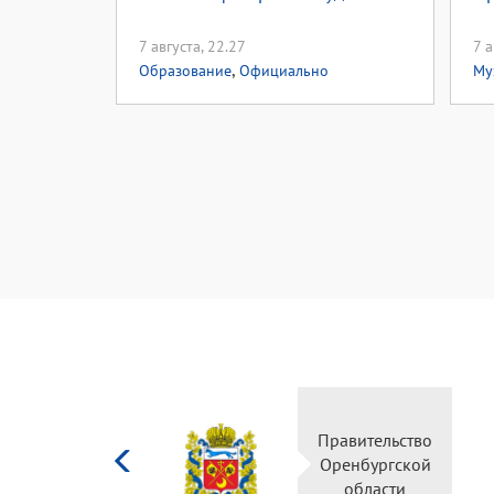
7 августа, 22.27
7 а
,
Образование
Официально
Му
Министерство
Прав
культуры
Орен
Российской
о