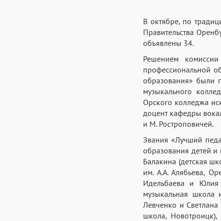
В октябре, по традиц
Правительства Оренбу
объявлены 34.
Решением комиссии
профессиональной об
образования» были п
музыкального коллед
Орского колледжа ис
доцент кафедры вокал
и М. Ростроповичей.
Звания «Лучший педа
образования детей и 
Балакина (детская шк
им. А.А. Алябьева, О
Идельбаева и Юлия 
музыкальная школа и
Левченко и Светлана 
школа, Новотроицк),