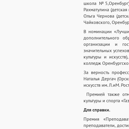
школа №5,Оренбург),
Рахматулина (детская
Ольга Чернова (детс
Чайковского, Оренбург
В номинации «Лучши
дополнительного об
организации и гос
значительных успехо
культуры и искусств
колледж Оренбургского
За верность профес
Наталья Дергач (Орск
искусств им. Л.иМ. Ро
Премией также отме
культуры и спорта «Га
Для справки.
Премия «Преподава
преподаватели, дост