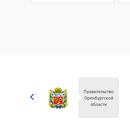
Министерство
Правительство
культуры
Оренбургской
Российской
области
федерации