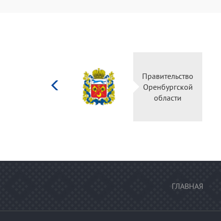
Министерство
Правительство
культуры
Оренбургской
Российской
области
федерации
ГЛАВНАЯ