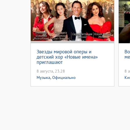
Звезды мировой оперы и
Во
детский хор «Новые имена»
ме
приглашают
8 августа, 23.28
8 а
,
Музыка
Официально
Ки