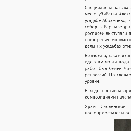
Специалисты называю
месте убийства Алек
усадьбе Абрамцево, 
собор в Варшаве (ра
росписей выступали 
повторения монумен
дальних усадьбах отм
Возможно, заказчика
идею им могли подат
работ был Семен Чич
репрессий. По слова
уровне.
В ходе противоавар
композициями начала 
Храм Смоленской 
достопримечательнос