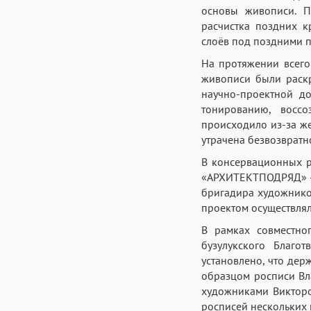
основы живописи. 
расчистка поздних 
слоёв под поздними 
На протяжении всего
живописи были раскр
научно-проектной д
тонированию, воссо
происходило из-за же
утрачена безвозвратн
В консервационных 
«АРХИТЕКТПОДРЯД» – Н
бригадира художников
проектом осуществлял
В рамках совместно
бузулукского Благо
установлено, что дер
образцом росписи Вл
художниками Викторо
росписей нескольких