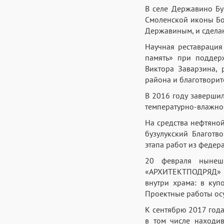
В селе Державино Бу
Смоленской иконы Бо
Державиным, и сдела
Научная реставрация
память» при поддер
Виктора Заварзина, 
района и благотворит
В 2016 году заверши
температурно-влажно
На средства нефтяно
бузулукский Благотв
этапа работ из федер
20 февраля нынешн
«АРХИТЕКТПОДРЯД» н
внутри храма: в куп
Проектные работы осу
К сентябрю 2017 год
в том числе находив