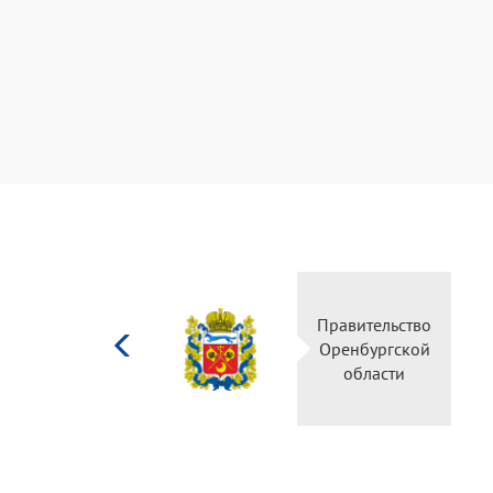
Министерство
Правитель
культуры
Оренбургс
Российской
област
федерации