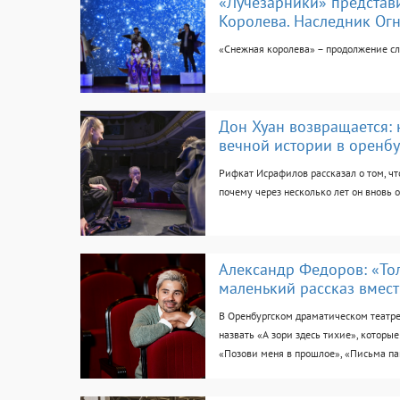
«Лучезарники» представ
Королева. Наследник Огн
«Снежная королева» – продолжение 
Дон Хуан возвращается:
вечной истории в оренб
Рифкат Исрафилов рассказал о том, чт
почему через несколько лет он вновь 
Александр Федоров: «Тол
маленький рассказ вмест
В Оренбургском драматическом театре
назвать «А зори здесь тихие», которые
«Позови меня в прошлое», «Письма памя
отсутствием интереса к теме объясняе
Скорее, большой ответственностью пе