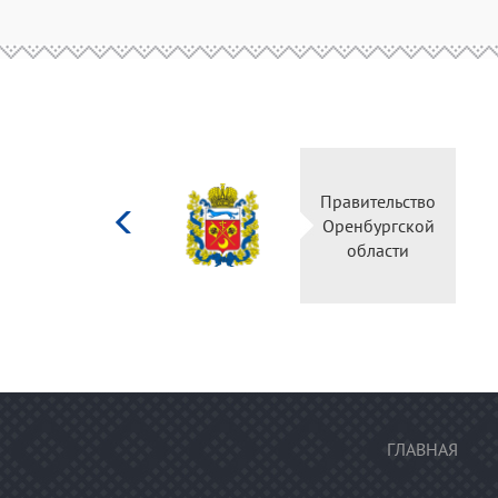
Министерство
Правительство
культуры
Оренбургской
Российской
области
федерации
ГЛАВНАЯ