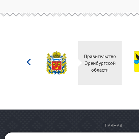
Министерство
Правительство
культуры
Оренбургской
Российской
области
федерации
ГЛАВНАЯ