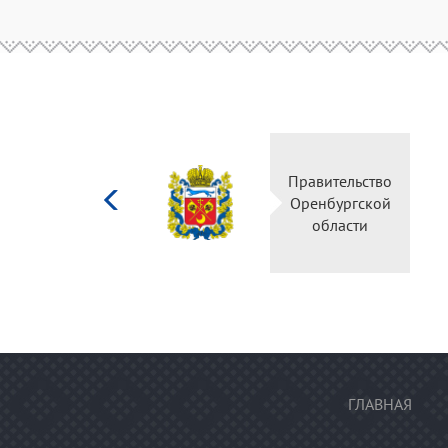
Министерство
Правительство
культуры
Оренбургской
Российской
области
федерации
ГЛАВНАЯ