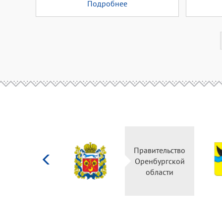
Подробнее
Министерство
Правительство
культуры
Оренбургской
Российской
области
федерации