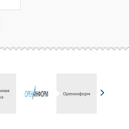
имая
Оренинформ
ка