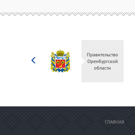
Министерство
Правительство
культуры
Оренбургской
Российской
области
федерации
ГЛАВНАЯ