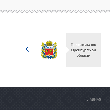
Министерство
Правительство
культуры
Оренбургской
Российской
области
федерации
ГЛАВНАЯ