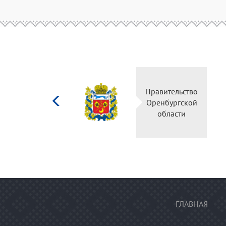
Министерство
Правительство
культуры
Оренбургской
Российской
области
федерации
ГЛАВНАЯ