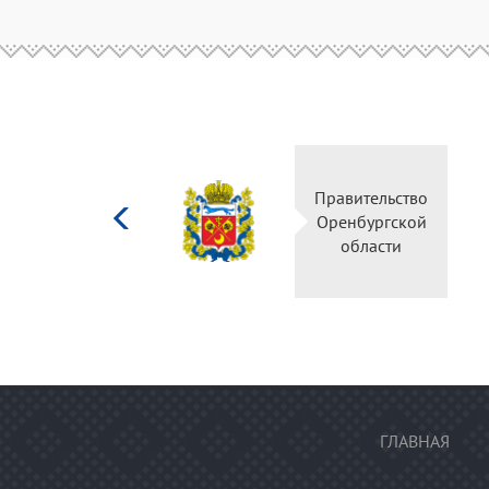
Министерство
Правительство
культуры
Оренбургской
Российской
области
федерации
ГЛАВНАЯ