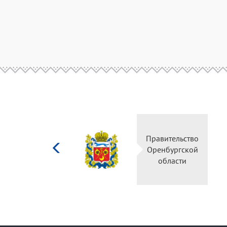
Министерство
Правительство
культуры
Оренбургской
Российской
области
федерации