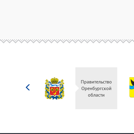
Министерство
Правительство
культуры
Оренбургской
Российской
области
федерации