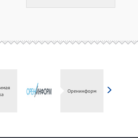
имая
Оренинформ
ка