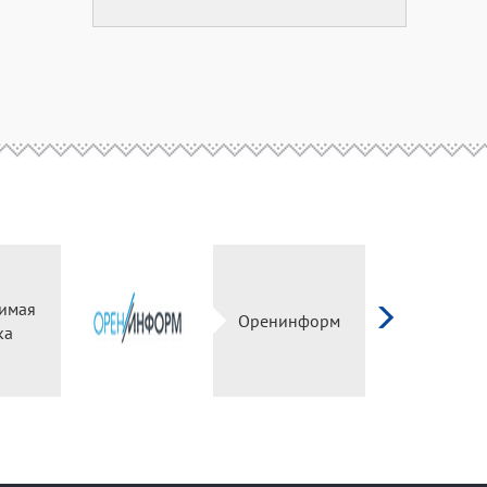
имая
Оренинформ
ка