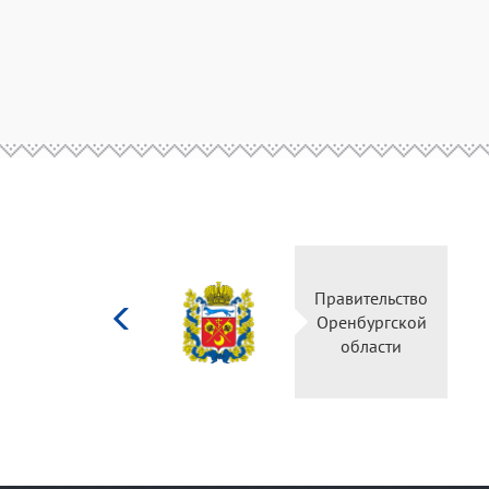
Министерство
Правительство
культуры
Оренбургской
Российской
области
федерации