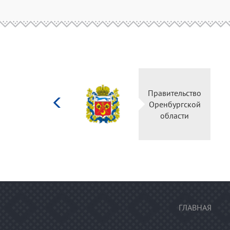
Министерство
Правительство
культуры
Оренбургской
Российской
области
федерации
ГЛАВНАЯ