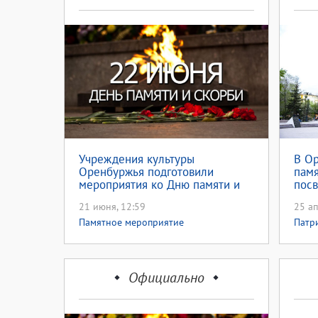
Учреждения культуры
В О
Оренбуржья подготовили
памя
мероприятия ко Дню памяти и
пос
скорби
Вел
21 июня, 12:59
25 ап
Памятное мероприятие
Патр
меро
Официально