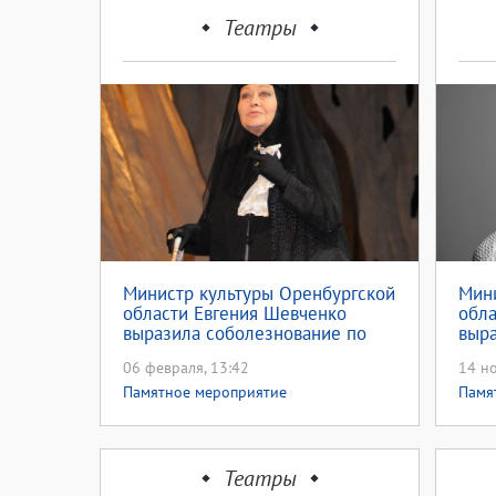
Театры
Министр культуры Оренбургской
Мини
области Евгения Шевченко
обла
выразила соболезнование по
выра
поводу кончины заслуженной
пово
06 февраля, 13:42
14 но
артистки РФ Изольды
арти
Лидарской
Яри
Памятное мероприятие
Памя
Театры