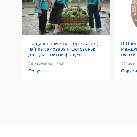
Традиционные мастер-классы,
В Орен
чай из самовара и фотозоны:
между
для участников форума
пушкин
«Евразия Global» подготовлены
любов
24 сентября, 18:40
22 мая, 
тематические площадки
Форумы
Форумы