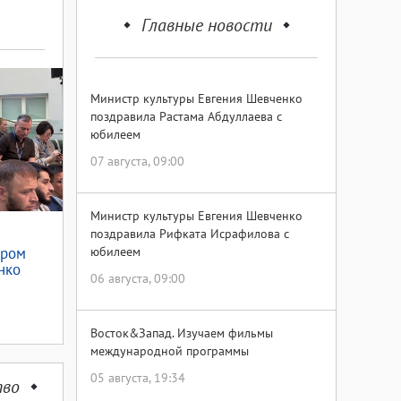
Главные новости
Министр культуры Евгения Шевченко
поздравила Растама Абдуллаева с
юбилеем
07 августа, 09:00
Министр культуры Евгения Шевченко
поздравила Рифката Исрафилова с
тром
юбилеем
нко
06 августа, 09:00
нкт-
одном
льтур
Восток&Запад. Изучаем фильмы
международной программы
05 августа, 19:34
тво