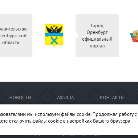
Горо
Правительство
Оренб
Оренбургской
официал
области
порт
НОВОСТИ
АФИША
КОНТАКТЫ
ьзователями мы используем файлы cookie. Продолжая работу с 
ете отключить файлы cookie в настройках Вашего браузера
тура Оренбуржья". При перепечатке и цитировании
ссылка
на п
гиональный центр развития культуры Оренбургской области"
Ка