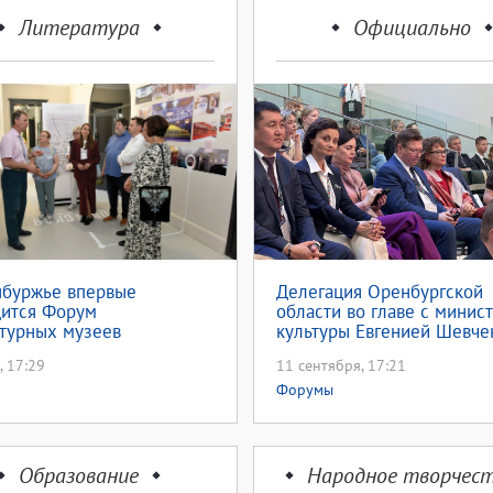
Литература
Официально
нбуржье впервые
Делегация Оренбургской
дится Форум
области во главе с минис
турных музеев
культуры Евгенией Шевче
принимает участие в XI Са
, 17:29
11 сентября, 17:21
Петербургском междунар
форуме объединенных ку
Форумы
Образование
Народное творчес