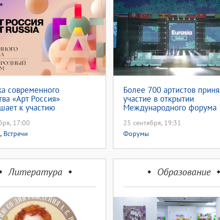
а современного
Более 700 артистов прин
тва «Арт Россия»
участие в открытии
шает к участию
Международного форума
«Евразия Global»
бря, 17:00
25 сентября, 19:31
,
Встречи
Форумы
Литература
Образование