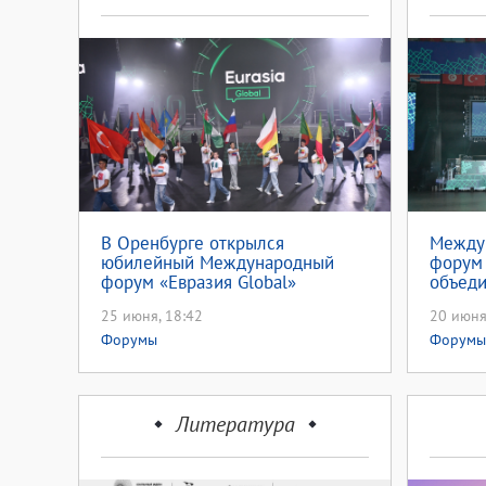
В Оренбурге открылся
Между
юбилейный Международный
форум 
форум «Евразия Global»
объеди
25 июня, 18:42
20 июня
Форумы
Форумы
Литература