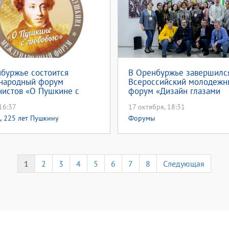
буржье состоится
В Оренбуржье завершилс
народный форум
Всероссийский молодежн
истов «О Пушкине с
форум «Дизайн глазами
ью»
молодых» (0+)
16:37
17 октября, 18:31
,
225 лет Пушкину
Форумы
1
2
3
4
5
6
7
8
Следующая