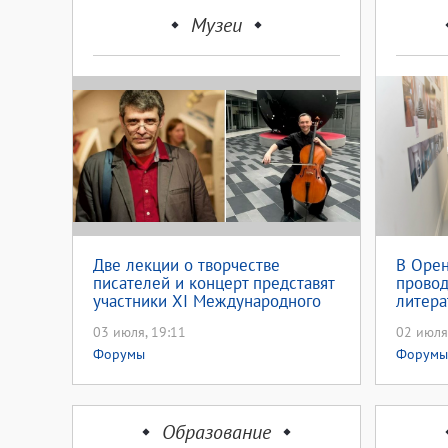
Музеи
Две лекции о творчестве
В Оре
писателей и концерт представят
прово
участники XI Международного
литера
форума литературных музеев
03 июля, 19:11
02 июля
Форумы
Форумы
Образование