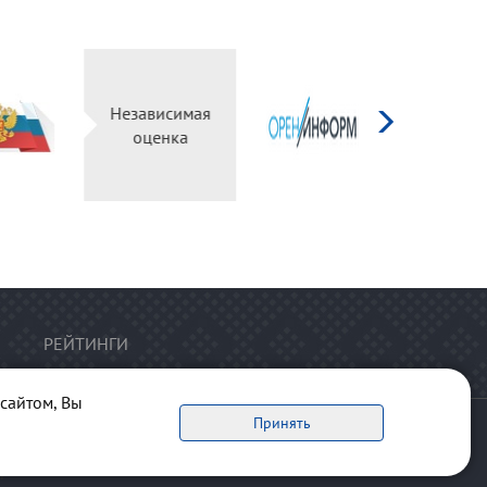
д
ург
Независимая
ьный
оценка
ал
РЕЙТИНГИ
сайтом, Вы
Принять
ервоисточник обязательна.
рта сайта