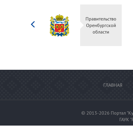
Министерство
Правител
культуры
Оренбур
Российской
облас
федерации
ГЛАВНАЯ
© 2013-2026 Портал "Ку
ГАУК "