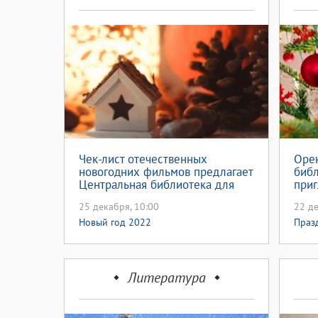
Чек-лист отечественных
Орен
новогодних фильмов предлагает
библ
Центральная библиотека для
приг
молодёжи
«Дар
25 декабря, 10:00
22 де
Новы
Новый год 2022
Праз
Литература