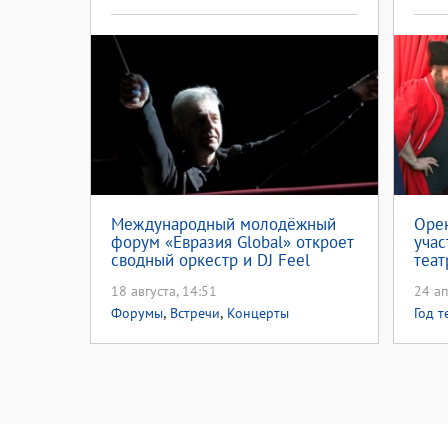
Международный молодёжный
Орен
форум «Евразия Global» откроет
учас
сводный оркестр и DJ Feel
теа
Нов
18 августа, 14:51
24 ап
,
,
Форумы
Встречи
Концерты
Год т
куль