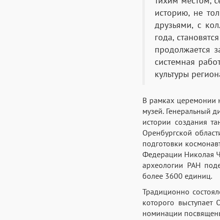
тихим местом, с
историю, не тол
друзьями, с ко
года, становятс
продолжается з
системная рабо
культуры регион
В рамках церемонии 
музей. Генеральный 
истории создания та
Оренбургской област
подготовки космонавт
Федерации Николая Чу
археологии РАН под
более 3600 единиц.
Традиционно состоял
которого выступает 
номинации посвящены