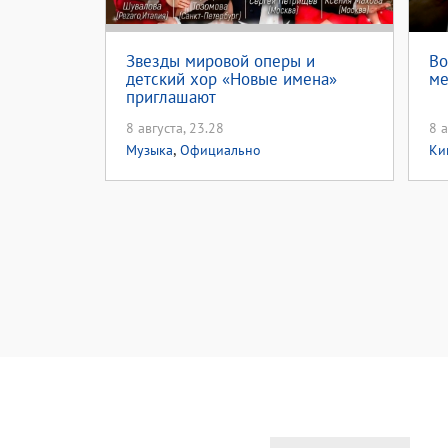
Звезды мировой оперы и
Во
детский хор «Новые имена»
ме
приглашают
8 августа, 23.28
8 а
,
Музыка
Официально
Ки