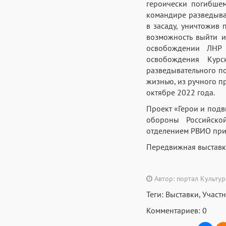
героически погибше
командире разведыват
в засаду, уничтожив
возможность выйти и
освобождении ЛНР 
освобождения Кур
разведывательного п
жизнью, из ручного п
октябре 2022 года.
Проект «Герои и подв
обороны Российско
отделением РВИО при
Передвижная выставка
Автор: портал Культу
Теги:
Выставки
,
Участ
Комментариев: 0