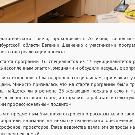
дагогического совета, проходившего 26 июня, состоялась
нбургской области Евгении Шевченко с участниками прогр
вого года реализации проекта.
 старта программы 16 специалистов из 13 муниципалитетов 
сь накопленным опытом, эмоциями и обсудили насущные вопр
зила искреннюю благодарность специалистам, принявших уча
ами. Министр призналась, что на старте программы были тр
ь, найдется ли в регионе 26 желающих поехать в село и ма
 решение оставить город и отправиться работать в сельскую
щим профессиональным подвигом.
ым и предметным. Участники откровенно рассказывали о своих
ы обратили внимание на нехватку технического обеспечения
рофонов, проекторов. Глава ведомства взяла эти запросы на
лее чем решаемый.