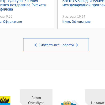
стр культуры Евгения
Восток&Запад. Изучае
енко поздравила Рифката
международной програ
филова
ста, 9.00
5 августа, 19.34
,
,
ы
Официально
Кино
Официально
Смотреть все новости
Город
Правительство
Оренбург