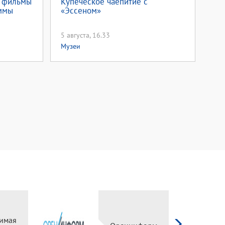
м фильмы
Купеческое чаепитие с
ммы
«Эссеном»
5 августа, 16.33
Музеи
Независимая