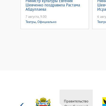
Министр культуры Евгения
Мини
Шевченко поздравила Растама
Шевч
Абдуллаева
Исра
7 августа, 9.00
6 авгу
,
Театры
Официально
Театр
Министерство
культуры