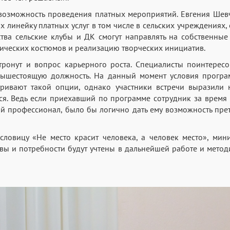
 возможность проведения платных мероприятий. Евгения Ше
 линейку платных услуг в том числе в сельских учреждениях,
тва сельские клубы и ДК смогут направлять на собственные
ических костюмов и реализацию творческих инициатив.
тронут и вопрос карьерного роста. Специалисты поинтересо
вышестоящую должность. На данный момент условия програ
тривают такой опции, однако участники встречи выразили 
ся. Ведь если приехавший по программе сотрудник за время
й профессионал, было бы логично дать ему возможность пре
ловицу «Не место красит человека, а человек место», мини
вы и потребности будут учтены в дальнейшей работе и мето