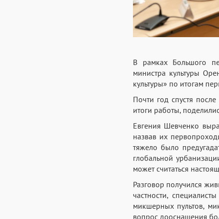
В рамках Большого пе
министра культуры Оре
культуры» по итогам пер
Почти год спустя после
итоги работы, поделили
Евгения Шевченко выра
назвав их первопроходц
тяжело было предугадат
глобальной урбанизации
может считаться настоя
Разговор получился жив
частности, специалист
микшерных пультов, мик
вопрос дооснащения бо