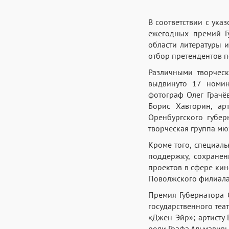
В соответствии с ук
ежегодных премий Г
области литературы 
отбор претендентов п
Различными творчес
выдвинуто 17 номин
фотограф Олег Грачёв
Борис Хавторин, ар
Оренбургского губер
творческая группа мю
Кроме того, специал
поддержку, сохранен
проектов в сфере ки
Поволжского филиала
Премия Губернатора 
государственного теа
«Джен Эйр»; артисту 
роли Графа Альмавивы