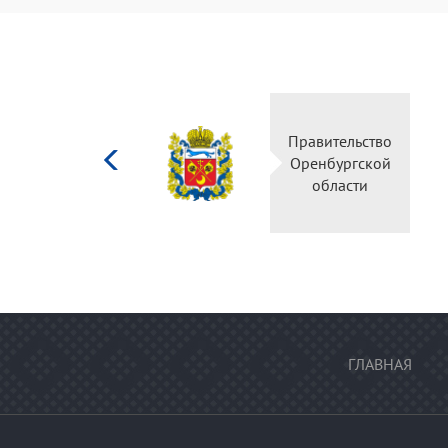
Министерство
Правительство
культуры
Оренбургской
Российской
области
федерации
ГЛАВНАЯ