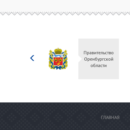
Министерство
Правительство
культуры
Оренбургской
Российской
области
федерации
ГЛАВНАЯ