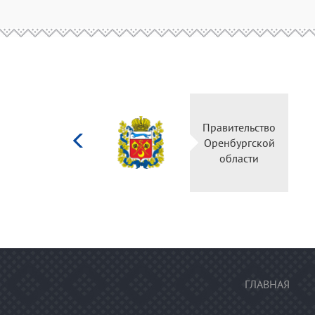
Министерство
Правите
культуры
Оренбу
Российской
обла
федерации
ГЛАВНАЯ