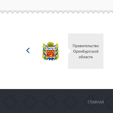
Министерство
Правительство
культуры
Оренбургской
Российской
области
федерации
ГЛАВНАЯ