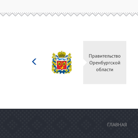
Министерство
Правительс
культуры
Оренбургск
Российской
области
федерации
ГЛАВНАЯ