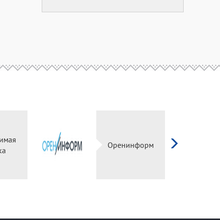
имая
Оренинформ
ка