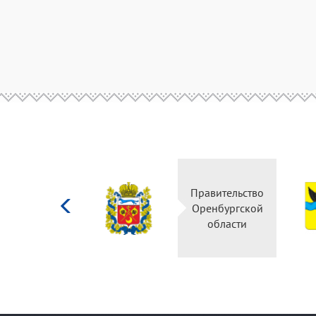
Министерство
Правительство
культуры
Оренбургской
Российской
области
федерации