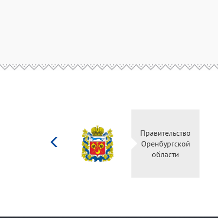
Министерство
Правител
культуры
Оренбур
Российской
облас
федерации