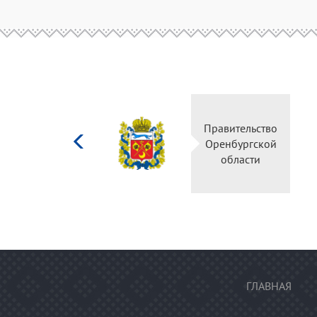
Министерство
Правительств
культуры
Оренбургско
Российской
области
федерации
ГЛАВНАЯ