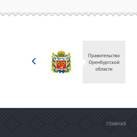
Министерство
Правительство
культуры
Оренбургской
Российской
области
федерации
ГЛАВНАЯ