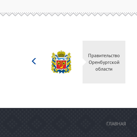
Министерство
Правительство
культуры
Оренбургской
Российской
области
федерации
ГЛАВНАЯ