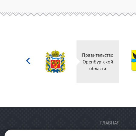
Министерство
Правительство
культуры
Оренбургской
Российской
области
федерации
ГЛАВНАЯ