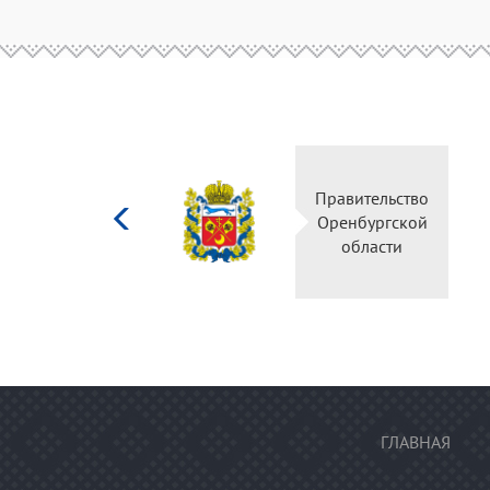
Министерство
Правительство
культуры
Оренбургской
Российской
области
федерации
ГЛАВНАЯ