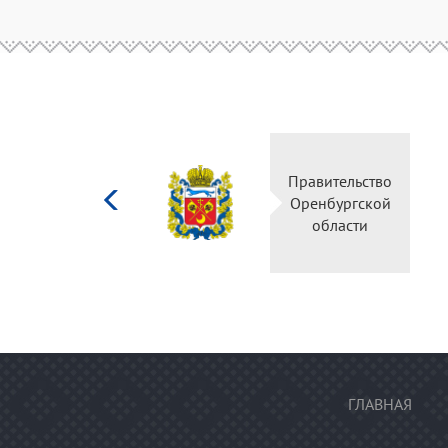
Министерство
Правительство
культуры
Оренбургской
Российской
области
федерации
ГЛАВНАЯ