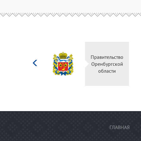
Министерство
Правительство
культуры
Оренбургской
Российской
области
федерации
ГЛАВНАЯ