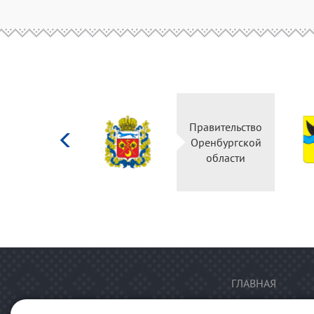
Министерство
Правительство
культуры
Оренбургской
Российской
области
федерации
ГЛАВНАЯ