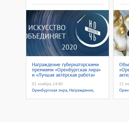
Награждение губернаторскими
Объ
премиями «Оренбургская лира»
«Оре
и «Лучшая актёрская работа»
акте
пройдёт в прямом эфире
02 ноября, 14:40
22 ма
,
,
Оренбургская лира
Награждения
Орен
,
,
Премии
Ночь искусств
Акции