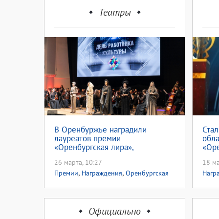
Театры
В Оренбуржье наградили
Стал
лауреатов премии
обл
«Оренбургская лира»,
«Оре
«Актерская работа», «Грани
26 марта, 10:27
18 ма
мастерства»
,
,
Премии
Награждения
Оренбургская
Нагр
лира
Официально