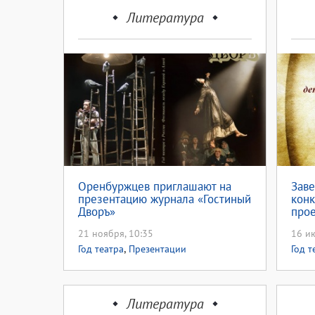
Литература
Оренбуржцев приглашают на
Заве
презентацию журнала «Гостиный
конк
Дворъ»
прое
21 ноября, 10:35
16 ию
,
Год театра
Презентации
Год т
Литература