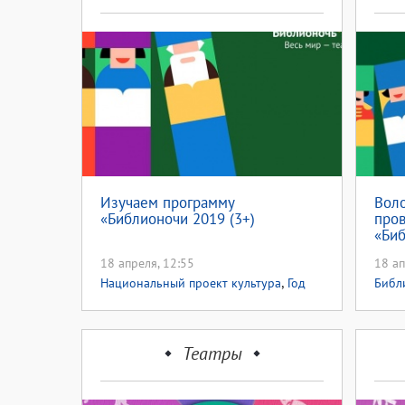
Изучаем программу
Воло
«Библионочи 2019 (3+)
про
«Би
18 апреля, 12:55
18 ап
,
Национальный проект культура
Год
Библ
,
театра
Библионочь2019
проек
Театры