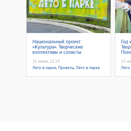
Национальный проект
Год 
«Культура». Творческие
Твор
коллективы и солисты
Пон
Александровского района
приг
21 июня, 11:19
15 ию
выступят на площадке проекта
прое
,
,
«Лето в парке»
Лето в парке
Проекты
Лето в парке
Лето 
2022
насл
Лето