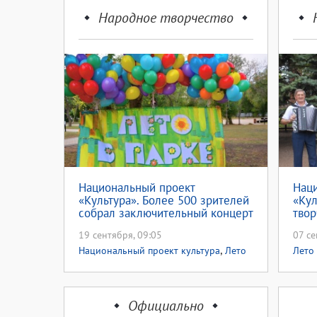
Народное творчество
Национальный проект
Нац
«Культура». Более 500 зрителей
«Кул
собрал заключительный концерт
твор
проекта «Лето в парке»
Пер
19 сентября, 09:05
07 се
,
Национальный проект культура
Лето
Лето
в парке 2022
Официально