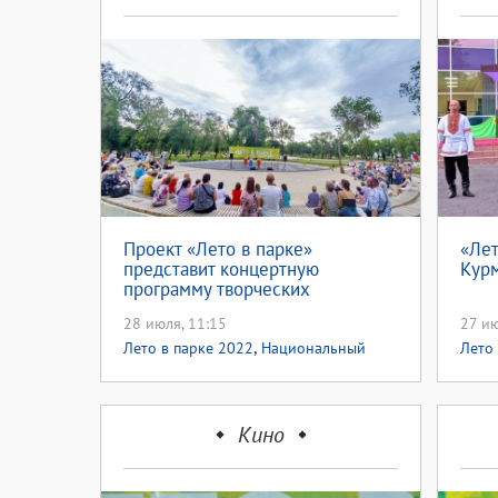
Проект «Лето в парке»
«Лет
представит концертную
Кур
программу творческих
коллективов Ташлинского
28 июля, 11:15
27 ию
района
,
Лето в парке 2022
Национальный
Лето 
проект культура
Наци
Кино