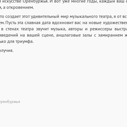
м искусстве Оренбуржья. И вот уже многие годы, каждый ваш с
, а откровением.
 кто создает этот удивительный мир музыкального театра, я от 
м. Пусть эта славная дата вдохновит вас на новые художестве
 в стенах театра звучит музыка, авторы и режиссеры выстр
зведений на вашей сцене, аншлаговые залы с замиранием жд
ько для триумфа.
олучия.
Оренбуржья