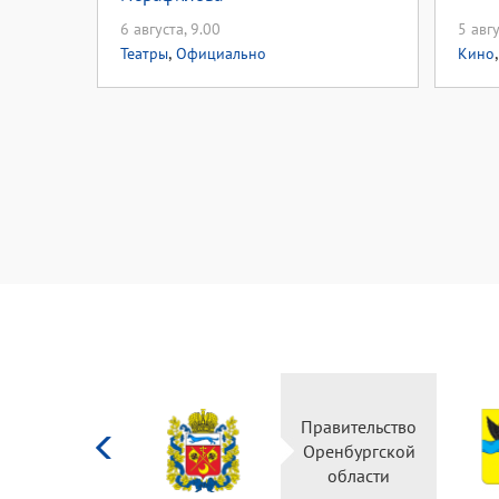
6 августа, 9.00
5 авгу
,
Театры
Официально
Кино
Министерство
Правительство
культуры
Оренбургской
Российской
области
федерации