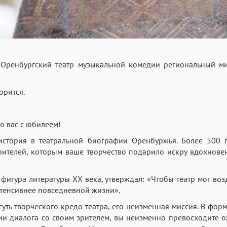
Оренбургский театр музыкальной комедии региональный ми
ворится.
ю вас с юбилеем!
история в театральной биографии Оренбуржья. Более 500 
рителей, которым ваше творчество подарило искру вдохнове
фигура литературы XX века, утверждал: «Чтобы театр мог возд
нтенсивнее повседневной жизни».
суть творческого кредо театра, его неизменная миссия. В фо
ии диалога со своим зрителем, вы неизменно превосходите 